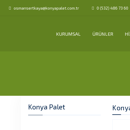
osmansertkaya@konyapalet.com.tr
0 (532) 486 73 60
KURUMSAL
ÜRÜNLER
H
Konya Palet
Konya