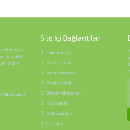
Site Içi Bağlantılar
kurulmuştur.
H
Hakkımızda
 hurda palet
S
Ürünlerimiz
ilerimizin
a
e
Hizmetlerimiz
Projelerimiz
Bizden Haberler
S Mutabakat:
Foto Galeri
Video Galeri
İletişim