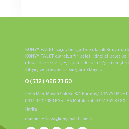
KONYA PALET, küçük bir işletme olarak Konya' da 
KONYA PALET olarak; sıfır palet, ikinci el palet ve
olmak üzere her çeşit palet ile siz değerli müşter
ihtiyaç ve taleplerini karşılamaktayız.
0 (532) 486 73 60
Fetih Mah. Müdafi Sok.No:3/1 Karatay/KONYA BA ve B
0332 350 5383 BA ve BS Mutabakat: 0332 355 87 80
Harita
osmansertkaya@konyapalet.com.tr