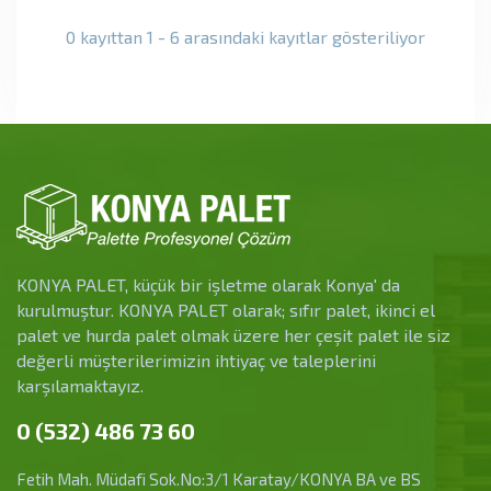
0 kayıttan 1 - 6 arasındaki kayıtlar gösteriliyor
KONYA PALET, küçük bir işletme olarak Konya' da
kurulmuştur. KONYA PALET olarak; sıfır palet, ikinci el
palet ve hurda palet olmak üzere her çeşit palet ile siz
değerli müşterilerimizin ihtiyaç ve taleplerini
karşılamaktayız.
0 (532) 486 73 60
Fetih Mah. Müdafi Sok.No:3/1 Karatay/KONYA BA ve BS